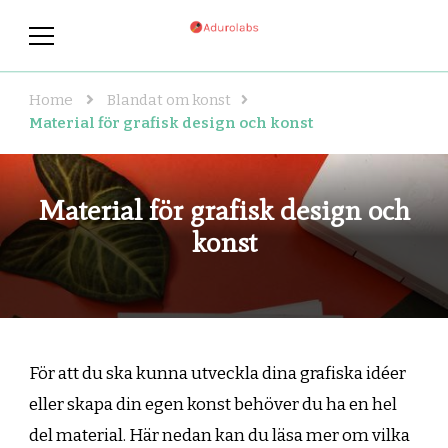
adurolabs.se
adurolabs.se – Om kända
konstnärer, konst och grafisk
design
Home
Blandat om konst
Material för grafisk design och konst
Material för grafisk design och
konst
För att du ska kunna utveckla dina grafiska idéer
eller skapa din egen konst behöver du ha en hel
del material. Här nedan kan du läsa mer om vilka