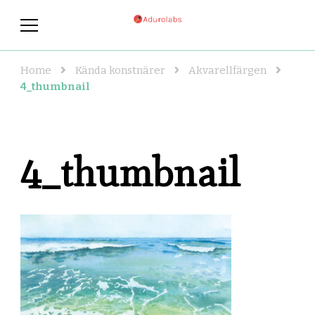
adurolabs.se
adurolabs.se – Om kända
konstnärer, konst och grafisk
design
Home
Kända konstnärer
Akvarellfärgen
4_thumbnail
4_thumbnail