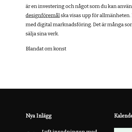
är en investering och något som du kan använda 
designföremål
ska visas upp för allmänheten
med digital marknadsföring. Det är många so
sälja sina verk.
Blandat om konst
Nya Inlägg
Kalend
Lyft inredningen med