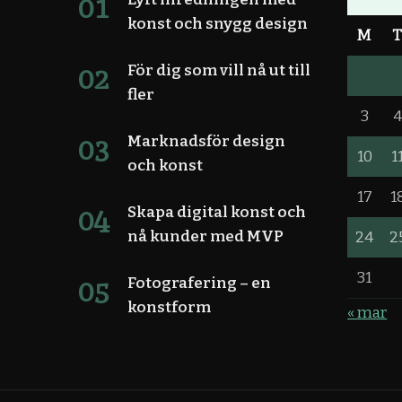
konst och snygg design
M
För dig som vill nå ut till
fler
3
Marknadsför design
10
1
och konst
17
1
Skapa digital konst och
nå kunder med MVP
24
2
31
Fotografering – en
konstform
« mar