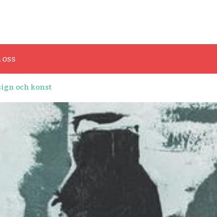
onst och grafisk design
 oss
ign och konst