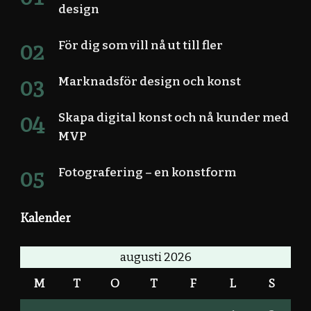
design
För dig som vill nå ut till fler
Marknadsför design och konst
Skapa digital konst och nå kunder med
MVP
Fotografering – en konstform
Kalender
augusti 2026
M
T
O
T
F
L
S