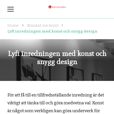
adurolabs.se
adurolabs.se – Om kända
konstnärer, konst och grafisk
design
Home
Blandat om konst
Lyft inredningen med konst och snygg design
Lyft inredningen med konst och
snygg design
För att få till en tillfredsställande inredning är det
viktigt att tänka till och göra medvetna val. Konst
är något som verkligen kan göra underverk för