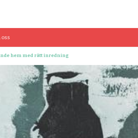
onst och grafisk design
 oss
ande hem med rätt inredning