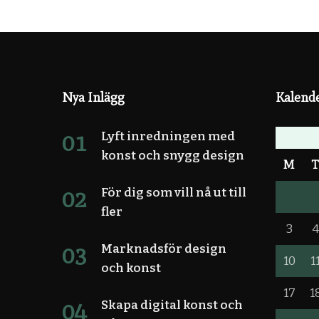
Nya Inlägg
Kalend
Lyft inredningen med
konst och snygg design
M
För dig som vill nå ut till
fler
3
Marknadsför design
10
1
och konst
17
1
Skapa digital konst och