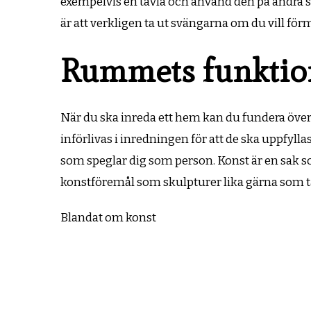
exempelvis en tavla och använd den på andra sa
är att verkligen ta ut svängarna om du vill fö
Rummets funktion
När du ska inreda ett hem kan du fundera öve
införlivas i inredningen för att de ska uppfyll
som speglar dig som person. Konst är en sak s
konstföremål som skulpturer lika gärna som t
Blandat om konst