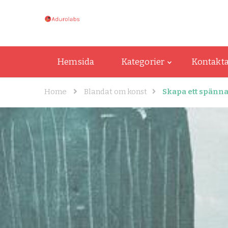
adurolabs.se
adurolabs.se – Om kända konstnärer, k
Hemsida
Kategorier
Kontakta
Home
Blandat om konst
Skapa ett spänn