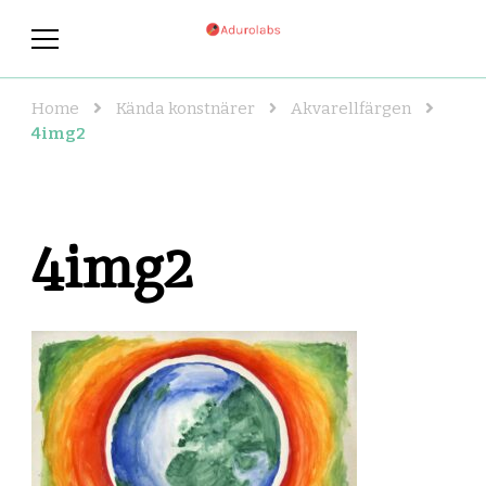
adurolabs.se
adurolabs.se – Om kända
konstnärer, konst och grafisk
design
Home
Kända konstnärer
Akvarellfärgen
4img2
4img2