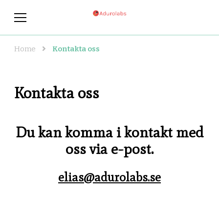
adurolabs.se
adurolabs.se – Om kända
konstnärer, konst och grafisk
design
Home
Kontakta oss
Kontakta oss
Du kan komma i kontakt med
oss via e-post.
elias@adurolabs.se