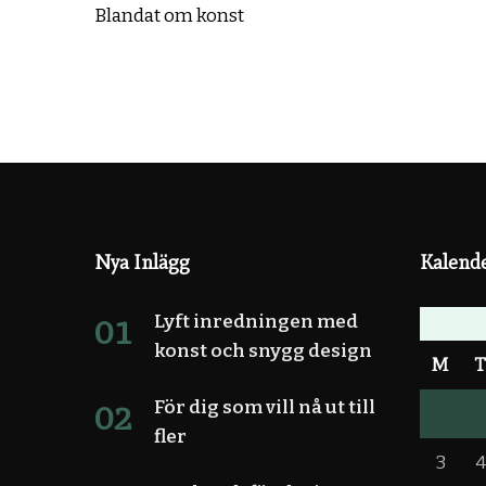
Blandat om konst
Nya Inlägg
Kalend
Lyft inredningen med
konst och snygg design
M
För dig som vill nå ut till
fler
3