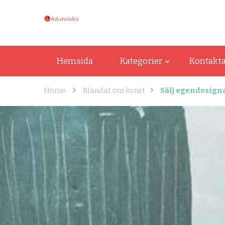
adurolabs.se
adurolabs.se – Om kända konstnärer, k
Hemsida
Kategorier
Kontakta
Home
Blandat om konst
Sälj egendesigna