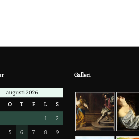
er
Galleri
augusti 2026
T
O
T
F
L
S
1
2
4
5
6
7
8
9