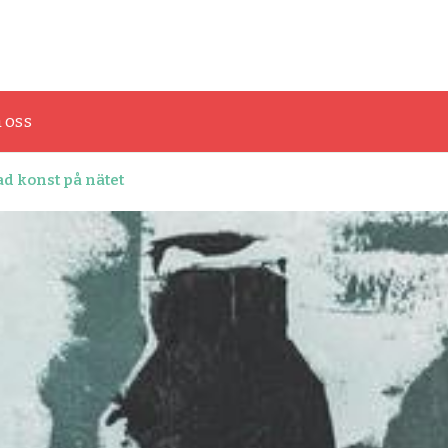
onst och grafisk design
 oss
d konst på nätet