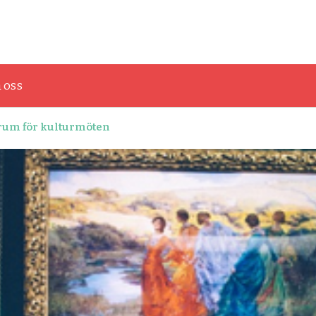
onst och grafisk design
 oss
srum för kulturmöten