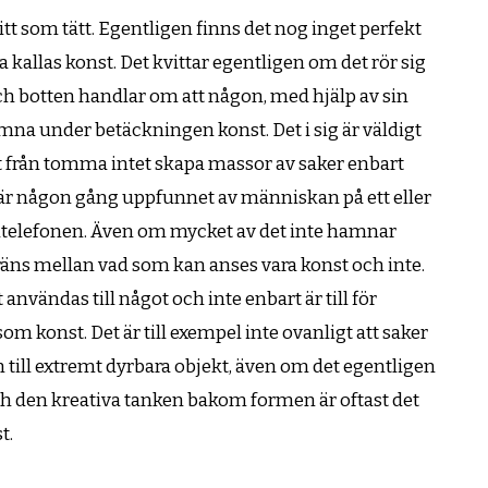
tt som tätt. Egentligen finns det nog inget perfekt
na kallas konst. Det kvittar egentligen om det rör sig
ch botten handlar om att någon, med hjälp av sin
amna under betäckningen konst. Det i sig är väldigt
t från tomma intet skapa massor av saker enbart
g är någon gång uppfunnet av människan på ett eller
mobiltelefonen. Även om mycket av det inte hamnar
räns mellan vad som kan anses vara konst och inte.
 användas till något och inte enbart är till för
om konst. Det är till exempel inte ovanligt att saker
m till extremt dyrbara objekt, även om det egentligen
g och den kreativa tanken bakom formen är oftast det
t.