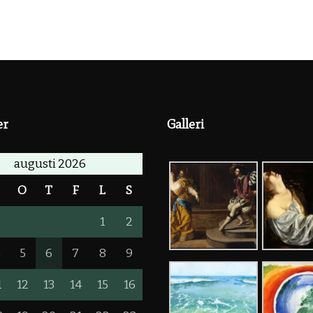
er
Galleri
augusti 2026
T
O
T
F
L
S
1
2
4
5
6
7
8
9
1
12
13
14
15
16