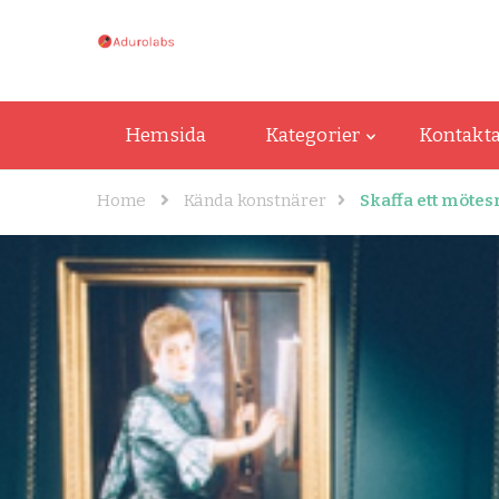
adurolabs.se
adurolabs.se – Om kända konstnärer, k
Hemsida
Kategorier
Kontakta
Home
Kända konstnärer
Skaffa ett möte