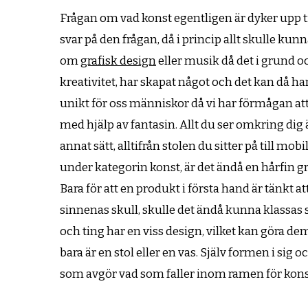
Frågan om vad konst egentligen är dyker upp ti
svar på den frågan, då i princip allt skulle kun
om
grafisk design
eller musik då det i grund o
kreativitet, har skapat något och det kan då h
unikt för oss människor då vi har förmågan at
med hjälp av fantasin. Allt du ser omkring di
annat sätt, alltifrån stolen du sitter på till 
under kategorin konst, är det ändå en hårfin g
Bara för att en produkt i första hand är tänkt att
sinnenas skull, skulle det ändå kunna klassas s
och ting har en viss design, vilket kan göra de
bara är en stol eller en vas. Själv formen i si
som avgör vad som faller inom ramen för kons