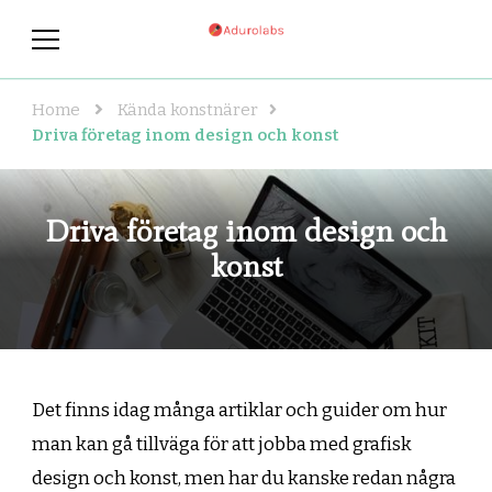
adurolabs.se
adurolabs.se – Om kända
konstnärer, konst och grafisk
design
Home
Kända konstnärer
Driva företag inom design och konst
Driva företag inom design och
konst
Det finns idag många artiklar och guider om hur
man kan gå tillväga för att jobba med grafisk
design och konst, men har du kanske redan några