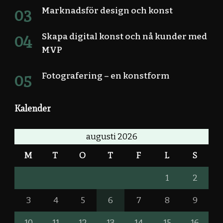
Marknadsför design och konst
Skapa digital konst och nå kunder med
MVP
Fotografering – en konstform
Kalender
augusti 2026
M
T
O
T
F
L
S
1
2
3
4
5
6
7
8
9
10
11
12
13
14
15
16