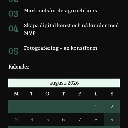
Marknadsför design och konst
Skapa digital konst och nå kunder med
MVP
Fotografering – en konstform
Kalender
augusti 2026
M
T
O
T
F
L
S
1
2
3
4
5
6
7
8
9