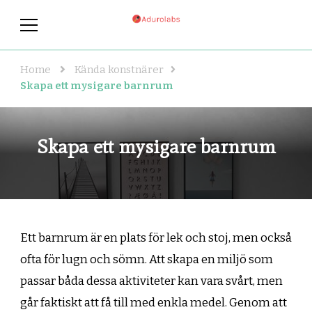
adurolabs.se
adurolabs.se – Om kända
konstnärer, konst och grafisk
design
Home
Kända konstnärer
Skapa ett mysigare barnrum
Skapa ett mysigare barnrum
Ett barnrum är en plats för lek och stoj, men också
ofta för lugn och sömn. Att skapa en miljö som
passar båda dessa aktiviteter kan vara svårt, men
går faktiskt att få till med enkla medel. Genom att