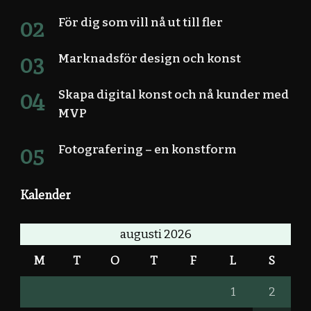
För dig som vill nå ut till fler
Marknadsför design och konst
Skapa digital konst och nå kunder med
MVP
Fotografering – en konstform
Kalender
augusti 2026
M
T
O
T
F
L
S
1
2