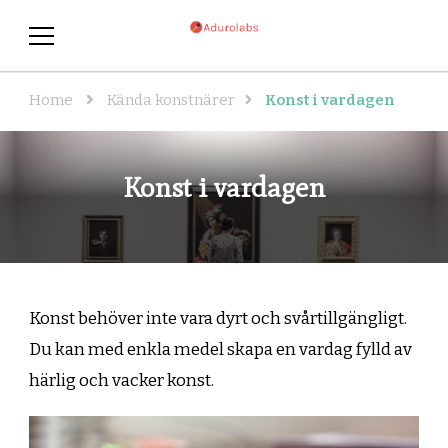
adurolabs.se
adurolabs.se – Om kända
konstnärer, konst och grafisk
design
Home
Kända konstnärer
Konst i vardagen
Konst i vardagen
Konst behöver inte vara dyrt och svårtillgängligt.
Du kan med enkla medel skapa en vardag fylld av
härlig och vacker konst.