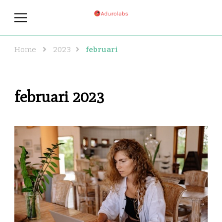
adurolabs.se
adurolabs.se – Om kända
konstnärer, konst och grafisk
design
Home
2023
februari
februari 2023