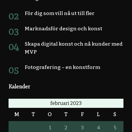
För dig som vill nå ut till fler
Marknadsför design och konst
Skapa digital konst och nå kunder med
MVP
Fotografering – en konstform
Kalender
februari 2023
M
T
O
T
F
L
S
1
2
3
4
5